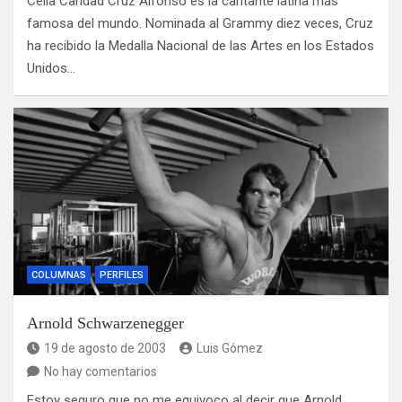
Celia Caridad Cruz Alfonso es la cantante latina más
famosa del mundo. Nominada al Grammy diez veces, Cruz
ha recibido la Medalla Nacional de las Artes en los Estados
Unidos…
COLUMNAS
PERFILES
Arnold Schwarzenegger
19 de agosto de 2003
Luis Gómez
No hay comentarios
Estoy seguro que no me equivoco al decir que Arnold