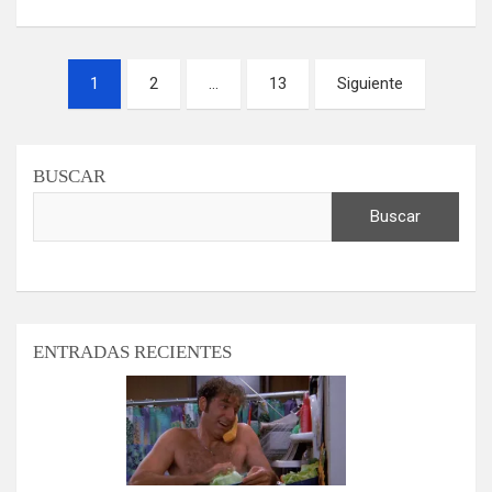
Paginación
1
2
…
13
Siguiente
de
entradas
BUSCAR
Buscar
ENTRADAS RECIENTES