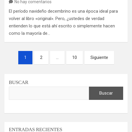
No hay comentarios
El período navideño decembrino es una época ideal para
volver al libro «original». Pero, ¿ustedes de verdad
entienden lo que está ahí escrito o simplemente hacen
como la mayoría de…
Paginación
1
2
…
10
Siguiente
de
entradas
BUSCAR
Buscar
ENTRADAS RECIENTES