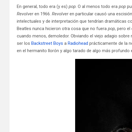
En general, todo era (y es)
pop
. O al menos todo era
pop
pu
Revolver
en 1966.
Revolver
en particular causó una escisión
intelectuales y de interpretación que tendrían dramáticas c
Beatles nunca hicieron otra cosa que no fuera
pop
, pero e
cuando menos, demoledor. Obviando el viejo adagio sobre no
ser los
Backstreet Boys
a
Radiohead
prácticamente de la n
en el hermanito llorón y algo tarado de algo más profundo e