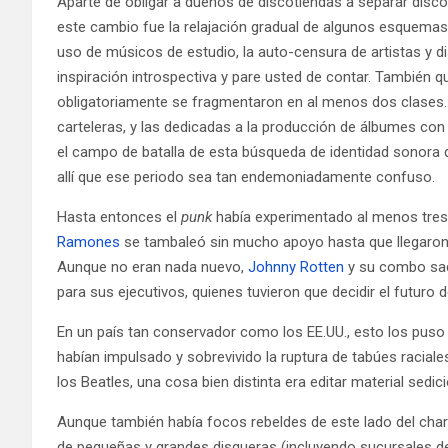
Aparte de obligar a dueños de discotiendas a separar disc
este cambio fue la relajación gradual de algunos esquemas a
uso de músicos de estudio, la auto-censura de artistas y di
inspiración introspectiva y pare usted de contar. También
obligatoriamente se fragmentaron en al menos dos clases. 
carteleras, y las dedicadas a la producción de álbumes con
el campo de batalla de esta búsqueda de identidad sonora q
allí que ese periodo sea tan endemoniadamente confuso.
Hasta entonces el
punk
había experimentado al menos tres 
Ramones
se tambaleó sin mucho apoyo hasta que llegaro
Aunque no eran nada nuevo,
Johnny Rotten
y su combo sacu
para sus ejecutivos, quienes tuvieron que decidir el futuro d
En un país tan conservador como los EE.UU., esto los puso e
habían impulsado y sobrevivido la ruptura de tabúes raciales
los Beatles, una cosa bien distinta era editar material sedi
Aunque también había focos rebeldes de este lado del char
de pequeñas y grandes disqueras (incluyendo sucursales d