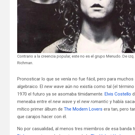
Contrario a la creencia popular, este no es el grupo Menudo. De izq.
Richman.
Pronosticar lo que se venía no fue fácil, pero para mucho
algebraico. El
new wave
aún no existía como tal (el término
1970 el futuro ya se asomaba tímidamente.
Elvis Costello
d
meneaba entre el
new wave
y el
new romantic
y había sac
mítico primer álbum de
The Modern Lovers
era tan, pero t
que carajos hacer con él.
No por casualidad, al menos tres miembros de esa banda t