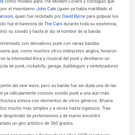
nd
como modelo para The Modern Lovers y consiguió que
 por el mismísimo
John Cale
(quien ya había martillado el
arrison
, quien fue reclutado por
David Byrne
para golpear los
solo fue el baterista de
The Cars
durante toda su existencia,
finió su sonido y hasta le dio el nombre de la banda.
erimentado con derivativos
punk
con varias bandas
asta que, como muchos otros intérpretes anglos, hicieron
on la intensidad lírica y musical del
punk
y destilaron un
ezcla de
punk
,
rockabilly
,
garage
,
bubblegum
y sintetizadores
uyente del
new wave
, pero su banda fue sin duda una de las
 el ya ridículamente conciso sonido
punk
a una aún más
structura sónica con elementos de otros géneros. Afuera
enidos mucho más simples y a veces hasta ingenuos. Tras
e desprendió de pretensiones y de nuevo encontró
tado un giro artístico de 360 grados.