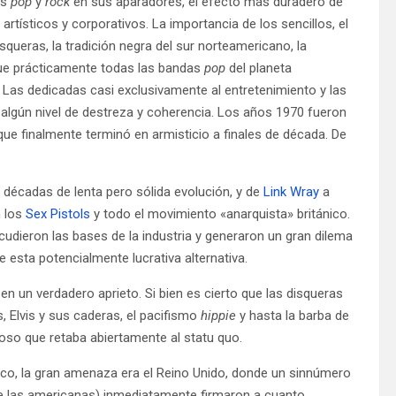
os
pop
y
rock
en sus aparadores, el efecto más duradero de
rtísticos y corporativos. La importancia de los sencillos, el
squeras, la tradición negra del sur norteamericano, la
 que prácticamente todas las bandas
pop
del planeta
Las dedicadas casi exclusivamente al entretenimiento y las
 algún nivel de destreza y coherencia. Los años 1970 fueron
ue finalmente terminó en armisticio a finales de década. De
décadas de lenta pero sólida evolución, y de
Link Wray
a
n los
Sex Pistols
y todo el movimiento «anarquista» británico.
dieron las bases de la industria y generaron un gran dilema
e esta potencialmente lucrativa alternativa.
n un verdadero aprieto. Si bien es cierto que las disqueras
, Elvis y sus caderas, el pacifismo
hippie
y hasta la barba de
cioso que retaba abiertamente al statu quo.
co, la gran amenaza era el Reino Unido, donde un sinnúmero
e las americanas) inmediatamente firmaron a cuanto