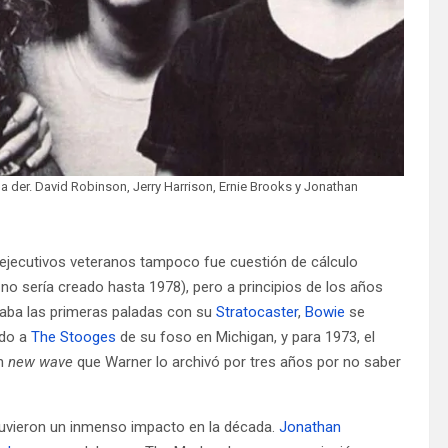
 a der. David Robinson, Jerry Harrison, Ernie Brooks y Jonathan
s ejecutivos veteranos tampoco fue cuestión de cálculo
 no sería creado hasta 1978), pero a principios de los años
aba las primeras paladas con su
Stratocaster
,
Bowie
se
ado a
The Stooges
de su foso en Michigan, y para 1973, el
an
new wave
que Warner lo archivó por tres años por no saber
uvieron un inmenso impacto en la década.
Jonathan