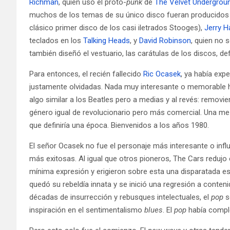
Richman
, quien usó el proto-
punk
de
The Velvet Undergrou
muchos de los temas de su único disco fueran producidos
clásico primer disco de los casi iletrados Stooges),
Jerry H
teclados en los
Talking Heads
, y
David Robinson
, quien no 
también diseñó el vestuario, las carátulas de los discos, de
Para entonces, el recién fallecido
Ric Ocasek
, ya había exp
justamente olvidadas. Nada muy interesante o memorable h
algo similar a los Beatles pero a medias y al revés: removier
género igual de revolucionario pero más comercial. Una m
que definiría una época. Bienvenidos a los años 1980.
El señor Ocasek no fue el personaje más interesante o infl
más exitosas. Al igual que otros pioneros, The Cars redujo
mínima expresión y erigieron sobre esta una disparatada e
quedó su rebeldía innata y se inició una regresión a cont
décadas de insurrección y rebusques intelectuales, el
pop
s
inspiración en el sentimentalismo
blues
. El
pop
había comple