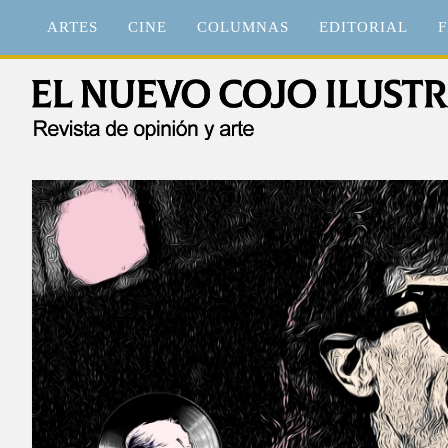
Saltar
ARTES
CINE
COLUMNAS
EDITORIAL
F
al
contenido
El Nuevo Cojo Ilustrad
Revista de opinión y arte