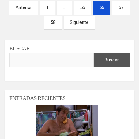
Paginación
Anterior
1
…
55
56
57
de
58
Siguiente
entradas
BUSCAR
Buscar
ENTRADAS RECIENTES