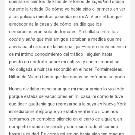
quemaron cientos de kilos de retoños de
superkind indica
durante la redada. De cómo yo había sido el primero en ver
a los policías mientras paseaba en mi ATV por el bosque
alrededor de la casa y de cómo les dije que los
sembradíos eran solo de tomates. Yo brillaba entre los
ooohs
y
ahhs
que mis amigos soltaban a medida que me
acercaba al clímax de la historia: que—como consecuencia
de mi íntimo conocimiento del tráfico—alguien había
puesto un contrato sobre mi cabeza y que mi mamá se
vio obligada a huir (se escondió en el hotel Fontainebleau
Hilton de Miami) hasta que las cosas se enfriaron un poco.
Nunca olvidaba mencionar que mi mejor amigo lo vio todo
porque estaba de vacaciones en mi casa, ni como le tuve
que decir que
tenía que regresarse a la suya en Nueva York
inmediatamente
porque yo estaba «enfermo». Que nos
sentamos en completo silencio en el carro de alguien; en
completo estado de shock y confusión todo el camino
hasta la ciudad. De como mi amigo había sido tan maduro