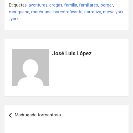
Etiquetas:
aventuras
,
drogas
,
familia
,
familiares
,
joerger
,
mariguana
,
marihuana
,
narcotraficante
,
narrativa
,
nueva york
,
york
José Luis López
Navegación
Madrugada tormentosa
de
entradas