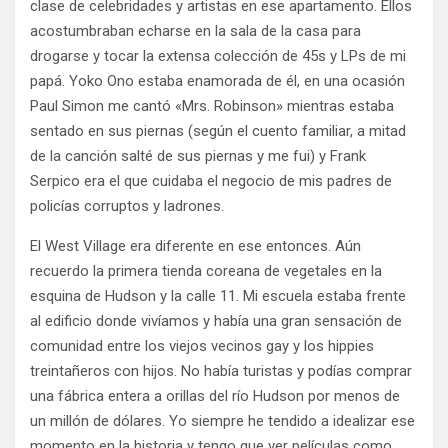
clase de celebridades y artistas en ese apartamento. Ellos
acostumbraban echarse en la sala de la casa para
drogarse y tocar la extensa colección de 45s y LPs de mi
papá. Yoko Ono estaba enamorada de él, en una ocasión
Paul Simon me cantó «Mrs. Robinson» mientras estaba
sentado en sus piernas (según el cuento familiar, a mitad
de la canción salté de sus piernas y me fui) y Frank
Serpico era el que cuidaba el negocio de mis padres de
policías corruptos y ladrones.
El West Village era diferente en ese entonces. Aún
recuerdo la primera tienda coreana de vegetales en la
esquina de Hudson y la calle 11. Mi escuela estaba frente
al edificio donde vivíamos y había una gran sensación de
comunidad entre los viejos vecinos gay y los hippies
treintañeros con hijos. No había turistas y podías comprar
una fábrica entera a orillas del río Hudson por menos de
un millón de dólares. Yo siempre he tendido a idealizar ese
momento en la historia y tengo que ver películas como