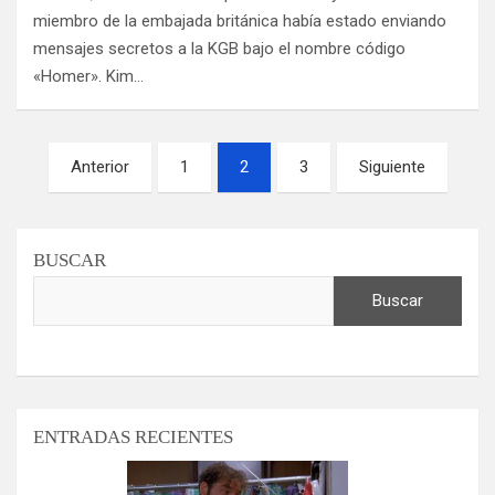
miembro de la embajada británica había estado enviando
mensajes secretos a la KGB bajo el nombre código
«Homer». Kim…
Paginación
Anterior
1
2
3
Siguiente
de
entradas
BUSCAR
Buscar
ENTRADAS RECIENTES