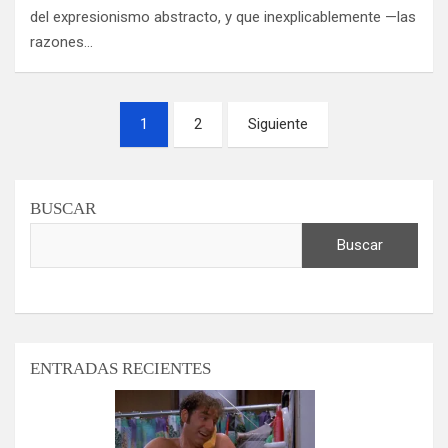
del expresionismo abstracto, y que inexplicablemente —las
razones…
Paginación
1
2
Siguiente
de
entradas
BUSCAR
Buscar
ENTRADAS RECIENTES