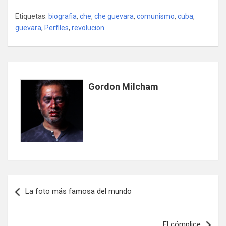
Etiquetas:
biografia
,
che
,
che guevara
,
comunismo
,
cuba
,
guevara
,
Perfiles
,
revolucion
Gordon Milcham
Navegación
La foto más famosa del mundo
de
entradas
El cómplice