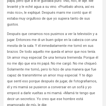
papá, pero que a él le gustaba puro. «No, no», le dije. Me
levanté y le eché agua a su vino. «Pruébalo ahora, así es
más rico», le expliqué. Después mami me contó que él
estaba muy orgulloso de que yo supiera tanto de sus
gustos.
Después que cenamos nos pusimos a ver la televisión y a
jugar. Entonces me di un buen golpe en la cabeza con una
mesita de la sala. Y él inmediatamente me tomó en sus
brazos. De todo aquello me queda el amor que nos tenía.
Un amor muy especial. De una ternura tremenda. Porque él
no me dijo que era mi papá. No me cargó. No me chiqueó.
Solamente me tomó, pero lo hizo de una manera que fue
capaz de transmitirme un amor muy especial. Y te digo
que sentí eso porque después de jugar, de fotografiarnos,
él y mi mamá se pusieron a conversar en un sofá y yo
empecé a darle vueltas a mi mamá. «Mamá te tengo que
decir un secretico. Yo creo que ese hombre está
enamorado de mí», le dije.