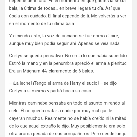
depende de tu uso. En el momento en que gastes la sexta
bala, la última de todas… en breve llegará tu día. Así que
úsala con cuidado. El final depende de ti. Me volverás a ver
en el momento de tu última bala.
Y diciendo esto, la voz de anciano se fue como el aire,
aunque muy bien podía seguir ahí. Apenas se veía nada.
Curtys se quedó pensativo. No creía lo que había sucedido.
Estiró la mano y en la penumbra apreció el arma a plenitud.
Era un Mágnum 44, claramente de 6 balas.
—¡La leche! ¡Tengo el arma de Harry el sucio! —se dijo
Curtys a si mismo y partió hacia su casa.
Mientras caminaba pensaba en todo el asunto mirando al
cielo. Él no quería matar a nadie por muy mal que le
cayeran muchos. Realmente no se había creído ni la mitad
de lo que aquel extraño le dijo. Muy posiblemente era solo
otra broma pesada de sus compañeros. Pero desde luego