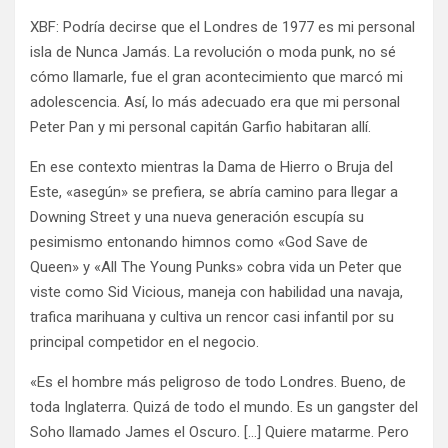
XBF: Podría decirse que el Londres de 1977 es mi personal
isla de Nunca Jamás. La revolución o moda punk, no sé
cómo llamarle, fue el gran acontecimiento que marcó mi
adolescencia. Así, lo más adecuado era que mi personal
Peter Pan y mi personal capitán Garfio habitaran allí.
En ese contexto mientras la Dama de Hierro o Bruja del
Este, «asegún» se prefiera, se abría camino para llegar a
Downing Street y una nueva generación escupía su
pesimismo entonando himnos como «God Save de
Queen» y «All The Young Punks» cobra vida un Peter que
viste como Sid Vicious, maneja con habilidad una navaja,
trafica marihuana y cultiva un rencor casi infantil por su
principal competidor en el negocio.
«Es el hombre más peligroso de todo Londres. Bueno, de
toda Inglaterra. Quizá de todo el mundo. Es un gangster del
Soho llamado James el Oscuro. […] Quiere matarme. Pero