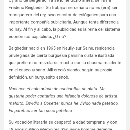
Cyrano de Bergerac. Ya se lo he dicho antes, se llama
Frédéric Beigbeder. Su trabajo mercenario no es (era) ser
mosquetero del rey, sino escritor de eslóganes para una
importante compañía publicitaria. Aunque tanta diferencia
no hay. Al fin y al cabo, la publicidad es la reina del sistema
económico capitalista, ¿O no?
Beigbeder nació en 1965 en Neully-sur Seine, residencia
privilegiada de cierta burguesía parisina culta e ilustrada
que prefiere no mezclarse mucho con la chusma residente
en el casco urbano. Allí creció siendo, según su propia
definición, un burguesito esnob.
Nací con el culo orlado de cucharillas de plata. Me
gustaría poder contarles una infancia dolorosa de artista
maldito. Envidio a Cosette: nunca he vivido nada patético.
Es patético ser tan poco patético.
Su vocación literaria se despertó a edad temprana, y con
19 años publicó
Mémoires d’un jeune homme dérangé
,