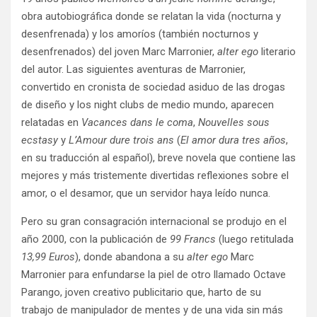
obra autobiográfica donde se relatan la vida (nocturna y
desenfrenada) y los amoríos (también nocturnos y
desenfrenados) del joven Marc Marronier,
alter ego
literario
del autor. Las siguientes aventuras de Marronier,
convertido en cronista de sociedad asiduo de las drogas
de diseño y los night clubs de medio mundo, aparecen
relatadas en
Vacances dans le coma
,
Nouvelles sous
ecstasy
y
L’Amour dure trois ans
(
El amor dura tres años
,
en su traducción al español), breve novela que contiene las
mejores y más tristemente divertidas reflexiones sobre el
amor, o el desamor, que un servidor haya leído nunca.
Pero su gran consagración internacional se produjo en el
año 2000, con la publicación de
99 Francs
(luego retitulada
13,99 Euros
), donde abandona a su
alter ego
Marc
Marronier para enfundarse la piel de otro llamado Octave
Parango, joven creativo publicitario que, harto de su
trabajo de manipulador de mentes y de una vida sin más