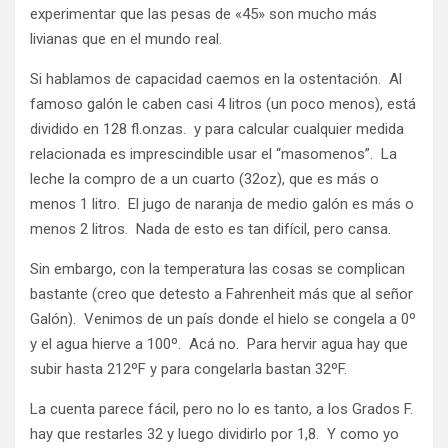
experimentar que las pesas de «45» son mucho más
livianas que en el mundo real.
Si hablamos de capacidad caemos en la ostentación. Al
famoso galón le caben casi 4 litros (un poco menos), está
dividido en 128 fl.onzas. y para calcular cualquier medida
relacionada es imprescindible usar el “masomenos”. La
leche la compro de a un cuarto (32oz), que es más o
menos 1 litro. El jugo de naranja de medio galón es más o
menos 2 litros. Nada de esto es tan difícil, pero cansa.
Sin embargo, con la temperatura las cosas se complican
bastante (creo que detesto a Fahrenheit más que al señor
Galón). Venimos de un país donde el hielo se congela a 0º
y el agua hierve a 100º. Acá no. Para hervir agua hay que
subir hasta 212ºF y para congelarla bastan 32ºF.
La cuenta parece fácil, pero no lo es tanto, a los Grados F.
hay que restarles 32 y luego dividirlo por 1,8. Y como yo