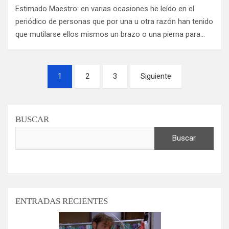
Estimado Maestro: en varias ocasiones he leído en el
periódico de personas que por una u otra razón han tenido
que mutilarse ellos mismos un brazo o una pierna para…
Paginación
1
2
3
Siguiente
de
entradas
BUSCAR
Buscar
ENTRADAS RECIENTES