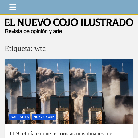
Saltar
al
contenido
El Nuevo Cojo Ilustrado
Revista de opinión y arte
Etiqueta:
wtc
NARRATIVA
NUEVA YORK
11-9: el día en que terroristas musulmanes me