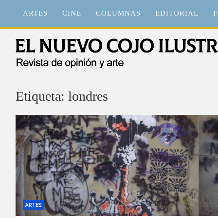
Saltar
ARTES
CINE
COLUMNAS
EDITORIAL
F
al
contenido
El Nuevo Cojo Ilustrad
Revista de opinión y arte
Etiqueta:
londres
ARTES