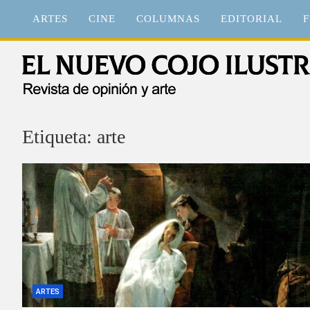
Saltar
ARTES
CINE
COLUMNAS
EDITORIAL
F
al
contenido
El Nuevo Cojo Ilustrad
Revista de opinión y arte
Etiqueta:
arte
ARTES