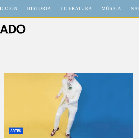
ICCIÓN
HISTORIA
LITERATURA
MÚSICA
NA
o
ARTES