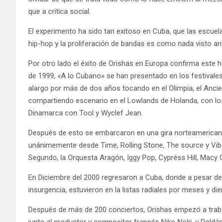
que a critica social.
El experimento ha sido tan exitoso en Cuba, que las escuel
hip-hop y la proliferación de bandas es como nada visto an
Por otro lado el éxito de Orishas en Europa confirma este
de 1999, «A lo Cubano» se han presentado en los festivales
alargo por más de dos años tocando en el Olimpia, el Ancienn
compartiendo escenario en el Lowlands de Holanda, con los 
Dinamarca con Tool y Wyclef Jean.
Después de esto se embarcaron en una gira norteamericana
unánimemente desde Time, Rolling Stone, The source y Vib
Segundo, la Orquesta Aragón, Iggy Pop, Cypréss Hill, Macy G
En Diciembre del 2000 regresaron a Cuba, donde a pesar de
insurgencia, estuvieron en la listas radiales por meses y die
Después de más de 200 conciertos, Orishas empezó a traba
junto al productor y compositor francés Niko Noki, y Roldá