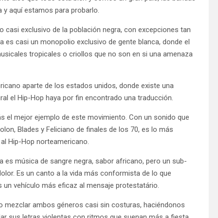
a y aquí estamos para probarlo.
ro casi exclusivo de la población negra, con excepciones tan
 es casi un monopolio exclusivo de gente blanca, donde el
musicales tropicales o criollos que no son en si una amenaza
ricano aparte de los estados unidos, donde existe una
tural el Hip-Hop haya por fin encontrado una traducción.
zás el mejor ejemplo de este movimiento. Con un sonido que
olon, Blades y Feliciano de finales de los 70, es lo más
al Hip-Hop norteamericano.
a es música de sangre negra, sabor africano, pero un sub-
dolor. Es un canto a la vida más conformista de lo que
s un vehículo más eficaz al mensaje protestatário.
sto mezclar ambos géneros casi sin costuras, haciéndonos
ar sus letras violentas con ritmos que suenan más a fiesta