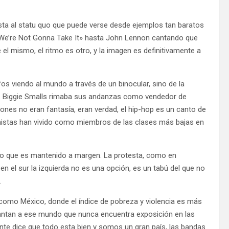
sta al statu quo que puede verse desde ejemplos tan baratos
«We’re Not Gonna Take It» hasta John Lennon cantando que
el mismo, el ritmo es otro, y la imagen es definitivamente a
os viendo al mundo a través de un binocular, sino de la
. Biggie Smalls rimaba sus andanzas como vendedor de
ones no eran fantasía, eran verdad, el hip-hop es un canto de
onistas han vivido como miembros de las clases más bajas en
ero que es mantenido a margen. La protesta, como en
 en el sur la izquierda no es una opción, es un tabú del que no
.
s como México, donde el índice de pobreza y violencia es más
tan a ese mundo que nunca encuentra exposición en las
nte dice que todo esta bien y somos un gran país, las bandas