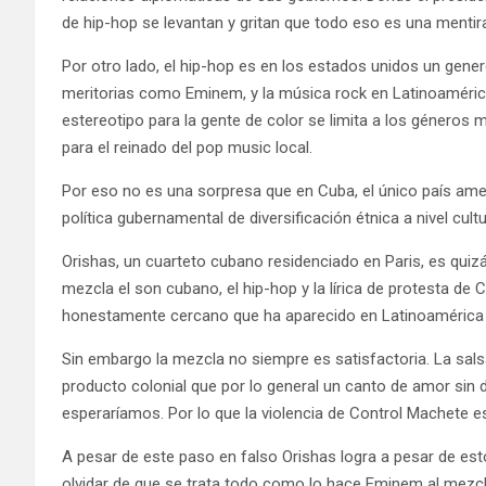
de hip-hop se levantan y gritan que todo eso es una mentir
Por otro lado, el hip-hop es en los estados unidos un gene
meritorias como Eminem, y la música rock en Latinoamérica
estereotipo para la gente de color se limita a los géneros 
para el reinado del pop music local.
Por eso no es una sorpresa que en Cuba, el único país ame
política gubernamental de diversificación étnica a nivel cul
Orishas, un cuarteto cubano residenciado en Paris, es qui
mezcla el son cubano, el hip-hop y la lírica de protesta de C
honestamente cercano que ha aparecido en Latinoamérica 
Sin embargo la mezcla no siempre es satisfactoria. La sals
producto colonial que por lo general un canto de amor sin 
esperaríamos. Por lo que la violencia de Control Machete e
A pesar de este paso en falso Orishas logra a pesar de e
olvidar de que se trata todo como lo hace Eminem al mezcl