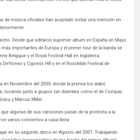
as de música oficiales han aceptado incluir una mención en
teriormente.
 hecho. Desde que editaron suprimer album en España en Mayo
 más importantes de Europa y el primer tour de la banda se
e Belgique y el Royal Festival Hall en Inglaterra,
Deftones y Cypress Hill y en el Rosckilde Festival de
 en Noviembre del 2000, donde la prensa los alabó
e, tocando junto a grupos tan disímiles como el de Compay
racy y Marcus Miller.
 que algunas de sus canciones pasan de la protesta a la
ron varios conciertos a casa llena.
jar en su segundo disco en Agosto del 2001. Trabajando
n González (responsables de los tracks del primer álbum)