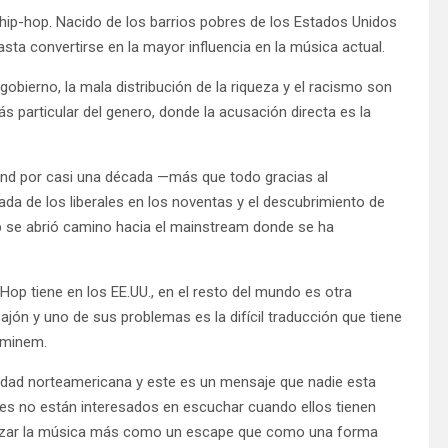
hip-hop. Nacido de los barrios pobres de los Estados Unidos
asta convertirse en la mayor influencia en la música actual.
obierno, la mala distribución de la riqueza y el racismo son
s particular del genero, donde la acusación directa es la
nd por casi una década —más que todo gracias al
da de los liberales en los noventas y el descubrimiento de
p se abrió camino hacia el mainstream donde se ha
-Hop tiene en los EE.UU., en el resto del mundo es otra
sajón y uno de sus problemas es la difícil traducción que tiene
Eminem.
edad norteamericana y este es un mensaje que nadie esta
ses no están interesados en escuchar cuando ellos tienen
tilizar la música más como un escape que como una forma