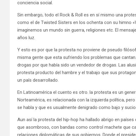
conciencia social.
Sin embargo, todo el Rock & Roll es en sí mismo una prote
como el de Twisted Sisters en los ochenta con su himno 
imaginemos un mundo sin guerra, religiones etc. El mensaje 
años luz.
Y esto es por que la protesta no proviene de pseudo filósof
misma gente que esta sufriendo los problemas que cantan
drogas por que había sido un vendedor de drogas. Las alusi
protesta producto del hambre y el trabajo que sus protag
un país desarrollado.
En Latinoamérica el cuento es otro. la protesta es un gen
Norteamérica, es relacionada con la izquierda política, pero
se habla y que es usualmente denigrado como bajo y sucio
Aun así la protesta del hip-hop ha hallado abrigo en paíse
que asombroso, con bandas como control machete que can
relaciones diplomáticas de sus gobiernos. Donde el preside