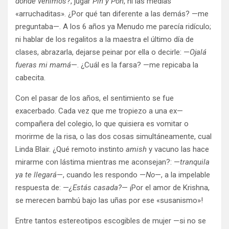
dónde venimos
?, jugar
Pin y Pon
, ni las medias
«arruchaditas». ¿Por qué tan diferente a las demás? —me
preguntaba—. A los 6 años ya Menudo me parecía ridículo;
ni hablar de los regalitos a la maestra el último día de
clases, abrazarla, dejarse peinar por ella o decirle: —
Ojalá
fueras mi mamá
—. ¿Cuál es la farsa? —me repicaba la
cabecita.
Con el pasar de los años, el sentimiento se fue
exacerbado. Cada vez que me tropiezo a una ex—
compañera del colegio, lo que quisiera es vomitar o
morirme de la risa, o las dos cosas simultáneamente, cual
Linda Blair. ¿Qué remoto instinto
amish
y vacuno las hace
mirarme con lástima mientras me aconsejan?: —
tranquila
ya te llegará
—, cuando les respondo —
No
—, a la impelable
respuesta de: —
¿Estás casada?
— ¡Por el amor de Krishna,
se merecen bambú bajo las uñas por ese «susanismo»!
Entre tantos estereotipos escogibles de mujer —si no se