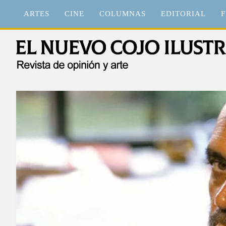
Saltar
ARTES
CINE
COLUMNAS
EDITORIAL
F
al
contenido
El Nuevo Cojo Ilustrad
Revista de opinión y arte