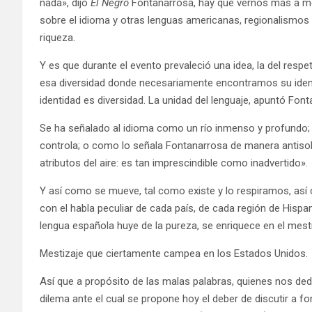
nada», dijo
El Negro
Fontanarrosa, hay que vernos más a m
sobre el idioma y otras lenguas americanas, regionalismos 
riqueza.
Y es que durante el evento prevaleció una idea, la del respet
esa diversidad donde necesariamente encontramos su identi
identidad es diversidad. La unidad del lenguaje, apuntó Fonta
Se ha señalado al idioma como un río inmenso y profundo
controla; o como lo señala Fontanarrosa de manera antisol
atributos del aire: es tan imprescindible como inadvertido».
Y así como se mueve, tal como existe y lo respiramos, as
con el habla peculiar de cada país, de cada región de Hisp
lengua española huye de la pureza, se enriquece en el mesti
Mestizaje que ciertamente campea en los Estados Unidos.
Así que a propósito de las malas palabras, quienes nos d
dilema ante el cual se propone hoy el deber de discutir a 