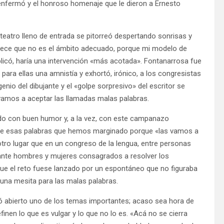
enfermó y el honroso homenaje que le dieron a Ernesto
teatro lleno de entrada se pitorreó despertando sonrisas y
rece que no es el ámbito adecuado, porque mi modelo de
plicó, haría una intervención «más acotada». Fontanarrosa fue
 para ellas una amnistía y exhortó, irónico, a los congresistas
genio del dibujante y el «golpe sorpresivo» del escritor se
vamos a aceptar las llamadas malas palabras.
ldo con buen humor y, a la vez, con este campanazo
 de esas palabras que hemos marginado porque «las vamos a
tro lugar que en un congreso de la lengua, entre personas
s, ante hombres y mujeres consagrados a resolver los
que el reto fuese lanzado por un espontáneo que no figuraba
 una mesita para las malas palabras.
ejó abierto uno de los temas importantes; acaso sea hora de
nen lo que es vulgar y lo que no lo es. «Acá no se cierra