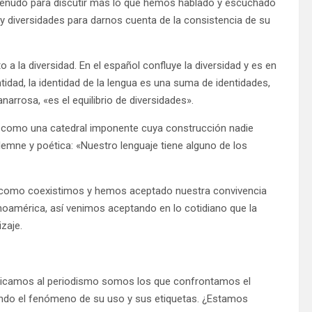
enudo para discutir más lo que hemos hablado y escuchado
y diversidades para darnos cuenta de la consistencia de su
o a la diversidad. En el español confluye la diversidad y es en
dad, la identidad de la lengua es una suma de identidades,
narrosa, «es el equilibrio de diversidades».
; como una catedral imponente cuya construcción nadie
emne y poética: «Nuestro lenguaje tiene alguno de los
í como coexistimos y hemos aceptado nuestra convivencia
anoamérica, así venimos aceptando en lo cotidiano que la
zaje.
edicamos al periodismo somos los que confrontamos el
fondo el fenómeno de su uso y sus etiquetas. ¿Estamos