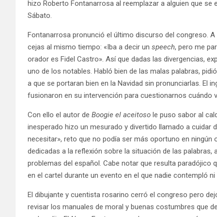
hizo Roberto Fontanarrosa al reemplazar a alguien que se 
Sábato.
Fontanarrosa pronunció el último discurso del congreso. A 
cejas al mismo tiempo: «Iba a decir un
speech
, pero me pa
orador es Fidel Castro». Así que dadas las divergencias, ex
uno de los notables. Habló bien de las malas palabras, pidió
a que se portaran bien en la Navidad sin pronunciarlas. El in
fusionaron en su intervención para cuestionarnos cuándo 
Con ello el autor de
Boogie el aceitoso
le puso sabor al ca
inesperado hizo un mesurado y divertido llamado a cuidar
necesitar», reto que no podía ser más oportuno en ningún o
dedicadas a la reflexión sobre la situación de las palabra
problemas del español. Cabe notar que resulta paradójico 
en el cartel durante un evento en el que nadie contempló ni
El dibujante y cuentista rosarino cerró el congreso pero d
revisar los manuales de moral y buenas costumbres que defi