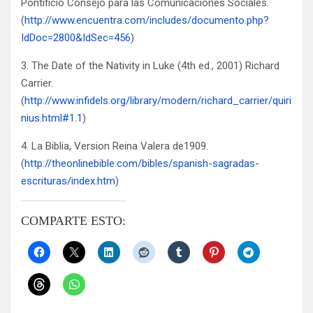
Pontificio Consejo para las Comunicaciones Sociales.
(
http://www.encuentra.com/includes/documento.php?
IdDoc=2800&IdSec=456
)
3. The Date of the Nativity in Luke (4th ed., 2001) Richard
Carrier.
(
http://www.infidels.org/library/modern/richard_carrier/quiri
nius.html#1.1
)
4. La Biblia, Version Reina Valera de1909.
(
http://theonlinebible.com/bibles/spanish-sagradas-
escrituras/index.htm
)
COMPARTE ESTO: