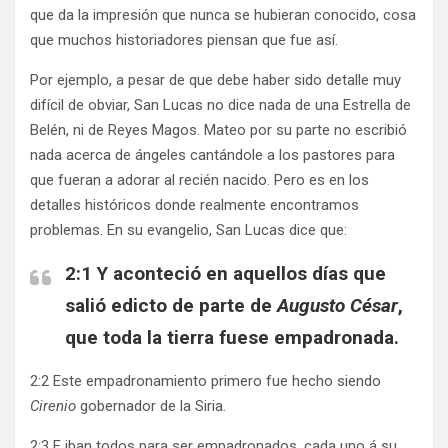
que da la impresión que nunca se hubieran conocido, cosa
que muchos historiadores piensan que fue así.
Por ejemplo, a pesar de que debe haber sido detalle muy
difícil de obviar, San Lucas no dice nada de una Estrella de
Belén, ni de Reyes Magos. Mateo por su parte no escribió
nada acerca de ángeles cantándole a los pastores para
que fueran a adorar al recién nacido. Pero es en los
detalles históricos donde realmente encontramos
problemas. En su evangelio, San Lucas dice que:
2:1 Y aconteció en aquellos días que
salió edicto de parte de
Augusto César
,
que toda la tierra fuese empadronada.
2:2 Este empadronamiento primero fue hecho siendo
Cirenio
gobernador de la Siria.
2:3 E iban todos para ser empadronados, cada uno á su