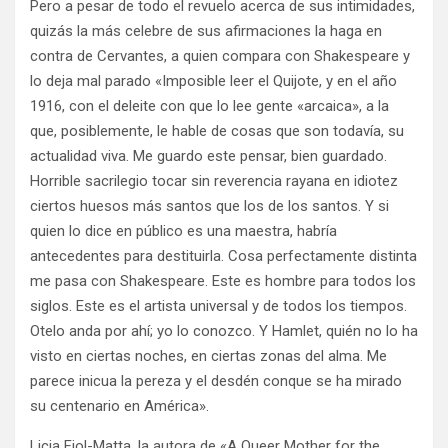
Pero a pesar de todo el revuelo acerca de sus intimidades,
quizás la más celebre de sus afirmaciones la haga en
contra de Cervantes, a quien compara con Shakespeare y
lo deja mal parado «Imposible leer el Quijote, y en el año
1916, con el deleite con que lo lee gente «arcaica», a la
que, posiblemente, le hable de cosas que son todavía, su
actualidad viva. Me guardo este pensar, bien guardado.
Horrible sacrilegio tocar sin reverencia rayana en idiotez
ciertos huesos más santos que los de los santos. Y si
quien lo dice en público es una maestra, habría
antecedentes para destituirla. Cosa perfectamente distinta
me pasa con Shakespeare. Este es hombre para todos los
siglos. Este es el artista universal y de todos los tiempos.
Otelo anda por ahí; yo lo conozco. Y Hamlet, quién no lo ha
visto en ciertas noches, en ciertas zonas del alma. Me
parece inicua la pereza y el desdén conque se ha mirado
su centenario en América».
Licia Fiol-Matta, la autora de «A Queer Mother for the