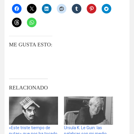
ME GUSTA ESTO:
RELACIONADO
«Este triste tiempo de
Ursula K. Le Guin: las
putas» que nos ha tocado
palabras son mi medio