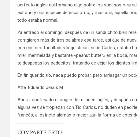
perfecto inglés californiano algo sobre los sucesos ocurri
extraño y una especie de escalofrío, y más aun, aquella n
todo estaba normal.
Ya entrado el domingo, después de un sanduchito bien relle
corrigieron más de tres palabras esa tarde, así que de nu
con mis neo facultades lingüísticas, si tío Carlos, estaba h
miel, mermelada y bastante «peanut butter» en la boca, mas
te despegas los pedacitos, tratando de dejar los dientes lim
En fin querido tío, nada puedo probar, pero arriesgar un poc
Atte. Eduardo Jesús M.
Ahora, confesado el origen de mi buen inglés, y después qu
alguna vez se tropiezan con Tío Carlos, no duden en pedirle
francés, el estricto alemán o mejor aun la forma de entend
COMPARTE ESTO: