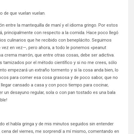
o de que vuelan vuelan.
 entre la mantequilla de maní y el idioma gringo. Por estos
tá, principalmente con respecto a la comida. Hace poco llegó
bios culinarios que he recibido con beneplácito. Seguimos
de vez en vez—, pero ahora, a todo le ponemos «peanut
a crema marrón, que entre otras cosas, debe ser adictiva.
 tamizados por el método científico y si no me crees, sólo
to empezará un extraño tormento y si la cosa anda bien, lo
 locos para comer esa cosa grasosa y de poco sabor, que no
e llegar cansado a casa y con poco tiempo para cocinar,
 un desayuno regular, sola o con pan tostado es una bala
ble!
do el habla gringa y de mis minutos seguidos sin entender
la cena del viernes, me sorprendí a mí mismo, comentando en