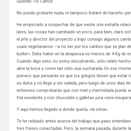
Querido Tío Carlos:
No puedo probarte nada, ni tampoco trataré de hacerlo, per
He empezado a sospechar de que existe una extraña relación
lares, las cosas han cambiado un poco, para bien, claro es
el jefe y director del proyecto y trajo consigo algunos cam
cuasi vegetarianos —a no ser por los caribes que se jilan 
butter». Debe haber en la despensa no menos de 4 Kg de es
Cuando digo esto, no estoy elucubrando, sólo relato hechos
abre la boca y come tan sólo una cucharada. En ese momen
primero que pensarás es que los gringos tienen que estar
es dulce y no llega a ser salada, pero luego de unos días d
entonces comprobarás que con miel y mermelada puede ser
fría excelente y con chocolate y galletas ¡una cena insupera
Y aquí hemos llegado a donde quería, «la cena».
Te he relatado antes acerca del trabajo que paso entendien
tres frases conectadas. Pero, la semana pasada, durante 