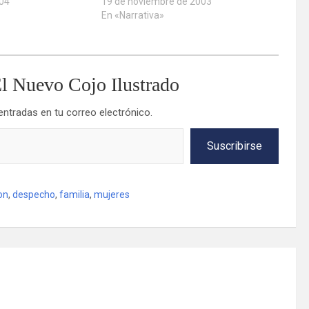
004
19 de noviembre de 2003
En «Narrativa»
l Nuevo Cojo Ilustrado
 entradas en tu correo electrónico.
Suscribirse
on
,
despecho
,
familia
,
mujeres