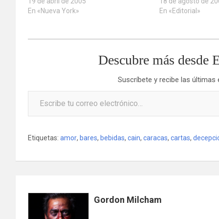
19 de abril de 2005
18 de agosto de 2
En «Nueva York»
En «Editorial»
Descubre más desde E
Suscríbete y recibe las últimas
Escribe tu correo electrónico…
Etiquetas:
amor
,
bares
,
bebidas
,
cain
,
caracas
,
cartas
,
decepci
Gordon Milcham