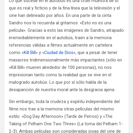
Lo que sucede en el autobús es una cruel muestra de lo
que es real y ficticio y de la fina línea que la televisión y el
cine han delineado por años. En una parte de la cinta
Sandro nos lo recuerda al gritarnos: «Esto no es una
película». Gracias a esto las imágenes de Sandro, atrapado
irremediablemente en el autobús, traen a la memoria
referencias válidas a filmes actualmente en cartelera
como «
Kill Bill
» y «
Ciudad de Dios
«, que a pesar de tener
masacres tridimensionalmente más impactantes (sólo en
«Kill Bill» mueren alrededor de 100 personas), no nos
impresionan tanto como la realidad que se vive en el
malogrado autobús. Lo que por sí sólo habla de la
desaparición de nuestra moral ante la desgracia ajena.
Sin embargo, toda la crudeza y espíritu independiente del
filme nos trae a la memoria otras películas del mismo
estilo: «Dog Day Afternoon» (Tarde de Perros) y «The
Taking of Pelham One Two Three» (La toma del Pelham 1-
2-3). Ambas películas son consideradas joyas del cine de