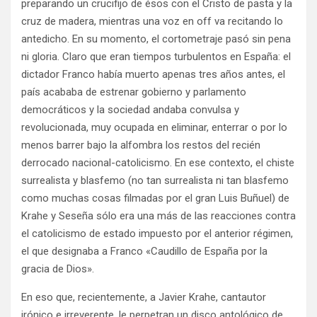
preparando un crucifijo de ésos con el Cristo de pasta y la
cruz de madera, mientras una voz en off va recitando lo
antedicho. En su momento, el cortometraje pasó sin pena
ni gloria. Claro que eran tiempos turbulentos en España: el
dictador Franco había muerto apenas tres años antes, el
país acababa de estrenar gobierno y parlamento
democráticos y la sociedad andaba convulsa y
revolucionada, muy ocupada en eliminar, enterrar o por lo
menos barrer bajo la alfombra los restos del recién
derrocado nacional-catolicismo. En ese contexto, el chiste
surrealista y blasfemo (no tan surrealista ni tan blasfemo
como muchas cosas filmadas por el gran Luis Buñuel) de
Krahe y Seseña sólo era una más de las reacciones contra
el catolicismo de estado impuesto por el anterior régimen,
el que designaba a Franco «Caudillo de España por la
gracia de Dios».
En eso que, recientemente, a Javier Krahe, cantautor
irónico e irreverente, le perpetran un disco antológico de