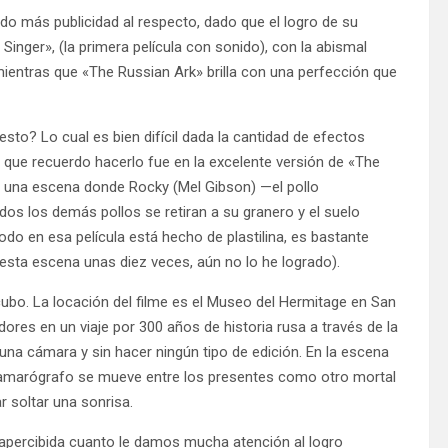
ido más publicidad al respecto, dado que el logro de su
Singer», (la primera película con sonido), con la abismal
ientras que «The Russian Ark» brilla con una perfección que
sto? Lo cual es bien difícil dada la cantidad de efectos
ez que recuerdo hacerlo fue en la excelente versión de «The
y una escena donde Rocky (Mel Gibson) —el pollo
odos los demás pollos se retiran a su granero y el suelo
odo en esa película está hecho de plastilina, es bastante
r esta escena unas diez veces, aún no lo he logrado).
bo. La locación del filme es el Museo del Hermitage en San
ores en un viaje por 300 años de historia rusa a través de la
una cámara y sin hacer ningún tipo de edición. En la escena
el camarógrafo se mueve entre los presentes como otro mortal
r soltar una sonrisa.
sapercibida cuanto le damos mucha atención al logro