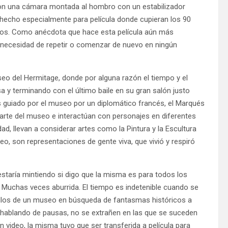
 con una cámara montada al hombro con un estabilizador
ro hecho especialmente para película donde cupieran los 90
idos. Como anécdota que hace esta película aún más
 necesidad de repetir o comenzar de nuevo en ningún
seo del Hermitage, donde por alguna razón el tiempo y el
 y terminando con el último baile en su gran salón justo
es guiado por el museo por un diplomático francés, el Marqués
 arte del museo e interactúan con personajes en diferentes
ad, llevan a considerar artes como la Pintura y la Escultura
, son representaciones de gente viva, que vivió y respiró
 estaría mintiendo si digo que la misma es para todos los
al. Muchas veces aburrida. El tiempo es indetenible cuando se
sillos de un museo en búsqueda de fantasmas históricos a
Y hablando de pausas, no se extrañen en las que se suceden
en video, la misma tuvo que ser transferida a película para