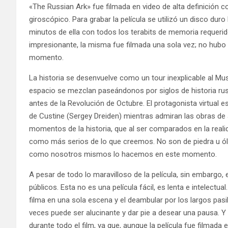
«The Russian Ark» fue filmada en video de alta definición
giroscópico. Para grabar la película se utilizó un disco du
minutos de ella con todos los terabits de memoria requer
impresionante, la misma fue filmada una sola vez; no hubo
momento.
La historia se desenvuelve como un tour inexplicable al Mu
espacio se mezclan paseándonos por siglos de historia rusa
antes de la Revolución de Octubre. El protagonista virtual 
de Custine (Sergey Dreiden) mientras admiran las obras de
momentos de la historia, que al ser comparados en la realid
como más serios de lo que creemos. No son de piedra u óleo
como nosotros mismos lo hacemos en este momento.
A pesar de todo lo maravilloso de la película, sin embargo,
públicos. Esta no es una película fácil, es lenta e intelectu
filma en una sola escena y el deambular por los largos pa
veces puede ser alucinante y dar pie a desear una pausa. 
durante todo el film, ya que, aunque la película fue filmada 