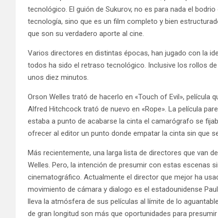
tecnológico. El guión de Sukurov, no es para nada el bodri
tecnología, sino que es un film completo y bien estructurad
que son su verdadero aporte al cine.
Varios directores en distintas épocas, han jugado con la ide
todos ha sido el retraso tecnológico. Inclusive los rollos 
unos diez minutos.
Orson Welles trató de hacerlo en «Touch of Evil», película 
Alfred Hitchcock trató de nuevo en «Rope». La película par
estaba a punto de acabarse la cinta el camarógrafo se fijab
ofrecer al editor un punto donde empatar la cinta sin que s
Más recientemente, una larga lista de directores que van d
Welles. Pero, la intención de presumir con estas escenas
cinematográfico. Actualmente el director que mejor ha usa
movimiento de cámara y dialogo es el estadounidense Pau
lleva la atmósfera de sus películas al límite de lo aguanta
de gran longitud son más que oportunidades para presumir