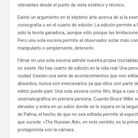
relevantes desde el punto de vista estético y técnico.
Existe un argumento en el séptimo arte acerca de si la ese
coreografía o en el cuarto de edición. La edición permite a 
sido la teoría ganadora,; aunque sólo porque las limitacion
Pero una sola escena permite al observador estar más cons
manipularlo o simplemente, detenerlo.
Filmar en una sola escena admite nuestra propia mortalidad
no existe. No hay cuarto de edición en la vida real. Una pe
ciudad. Existen una serie de acontecimientos que son edita
absurdos, nunca son innecesarios ya que ellos son parte de
editor puede parir. Una sola escena como film, llega a casi 
cinematográfica en primera persona. Cuando Bruce Willis se 
elevador y entra en un salón donde se le espera en la largu
de Palma, el hecho de que no sea editada permite al espectad
que sucede. «The Russian Ark», en este sentido, es la prime
protagonista son la cámara.