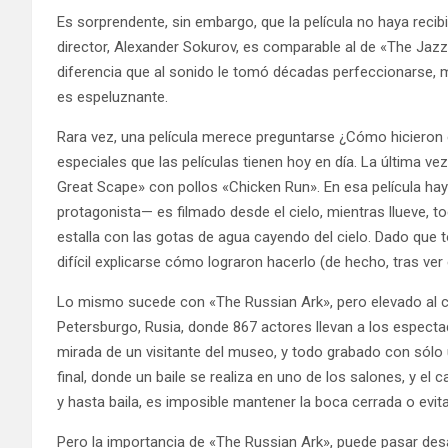
Es sorprendente, sin embargo, que la película no haya recib
director, Alexander Sokurov, es comparable al de «The Jazz 
diferencia que al sonido le tomó décadas perfeccionarse, m
es espeluznante.
Rara vez, una película merece preguntarse ¿Cómo hicieron e
especiales que las películas tienen hoy en día. La última v
Great Scape» con pollos «Chicken Run». En esa película ha
protagonista— es filmado desde el cielo, mientras llueve, t
estalla con las gotas de agua cayendo del cielo. Dado que t
difícil explicarse cómo lograron hacerlo (de hecho, tras ve
Lo mismo sucede con «The Russian Ark», pero elevado al cu
Petersburgo, Rusia, donde 867 actores llevan a los espectad
mirada de un visitante del museo, y todo grabado con sólo 
final, donde un baile se realiza en uno de los salones, y 
y hasta baila, es imposible mantener la boca cerrada o evita
Pero la importancia de «The Russian Ark», puede pasar de