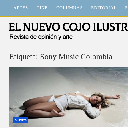
Saltar
ARTES
CINE
COLUMNAS
EDITORIAL
F
al
contenido
El Nuevo Cojo Ilustrad
Revista de opinión y arte
Etiqueta:
Sony Music Colombia
MÚSICA