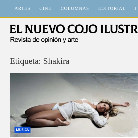
Saltar
ARTES
CINE
COLUMNAS
EDITORIAL
F
al
contenido
El Nuevo Cojo Ilustrad
Revista de opinión y arte
Etiqueta:
Shakira
MÚSICA