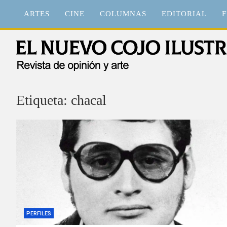
Saltar
ARTES
CINE
COLUMNAS
EDITORIAL
F
al
contenido
El Nuevo Cojo Ilustrad
Revista de opinión y arte
Etiqueta:
chacal
PERFILES