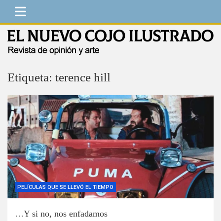
Saltar
al
contenido
El Nuevo Cojo Ilustrado
Revista de opinión y arte
Etiqueta:
terence hill
PELÍCULAS QUE SE LLEVÓ EL TIEMPO
…Y si no, nos enfadamos