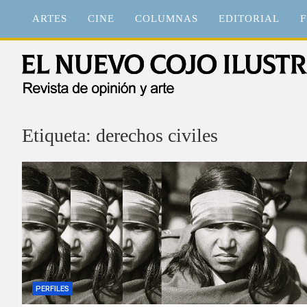
Saltar
ARTES
CINE
COLUMNAS
EDITORIAL
F
al
contenido
El Nuevo Cojo Ilustrad
Revista de opinión y arte
Etiqueta:
derechos civiles
PERFILES