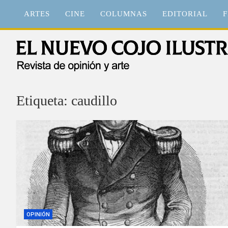
Saltar
ARTES
CINE
COLUMNAS
EDITORIAL
F
al
contenido
El Nuevo Cojo Ilustrad
Revista de opinión y arte
Etiqueta:
caudillo
OPINIÓN