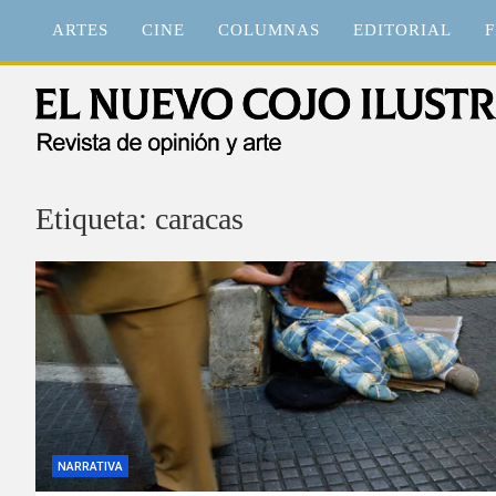
Saltar
ARTES
CINE
COLUMNAS
EDITORIAL
F
al
contenido
El Nuevo Cojo Ilustrad
Revista de opinión y arte
Etiqueta:
caracas
NARRATIVA